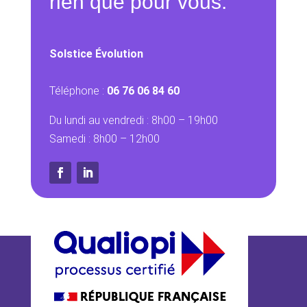
rien que pour vous.
Solstice Évolution
Téléphone :
06 76 06 84 60
Du lundi au vendredi : 8h00 – 19h00
Samedi : 8h00 – 12h00