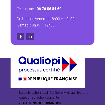
Téléphone :
06 76 06 84 60
Du lundi au vendredi : 8h00 – 19h00
Samedi : 8h00 – 12h00
La certification qualité a été délivrée au titre de la
catégorie d’action suivante :
ACTIONS DE FORMATION