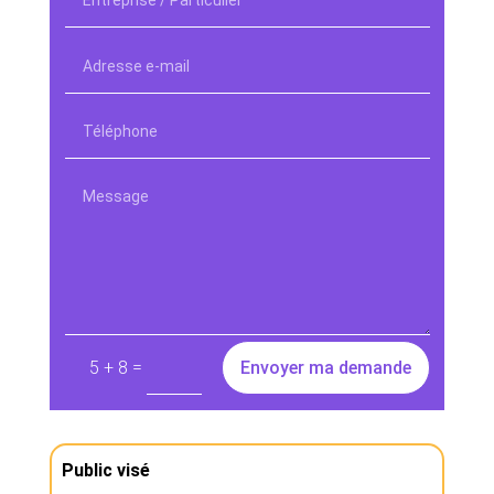
=
Envoyer ma demande
5 + 8
Public visé