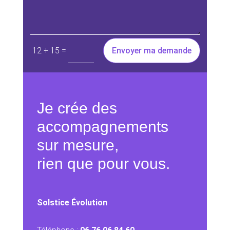
=
Envoyer ma demande
12 + 15
Je crée des
accompagnements
sur mesure,
rien que pour vous.
Solstice Évolution