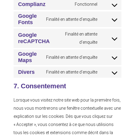
to
Complianz
Fonctionnel
litespeed
Consent
service
Google
to
Finalité en attente d’enquête
wordfence
Fonts
Consent
service
to
complianz
Finalité en attente
Google
service
reCAPTCHA
Consent
d’enquête
google-
to
Google
fonts
Finalité en attente d’enquête
service
Maps
Consent
google-
to
Divers
Finalité en attente d’enquête
recaptcha
Consent
service
to
7. Consentement
google-
service
maps
Lorsque vous visitez notre site web pour la première fois,
divers
nous vous montrerons une fenêtre contextuelle avec une
explication sur les cookies. Dès que vous cliquez sur
« Accepter », vous consentez à ce que nous utilisions
tous les cookies et extensions comme décrit dans la